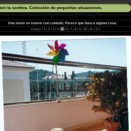
rir la sombra. Colección de pequeñas situaciones.
Una mano se mueve con cuidado. Parece que busca alguna cosa.
Imagen |
1
|
2
|
3
|
4
|
5
|
6
|
7
|
8
|
9
|
10
|
11
|
12
|