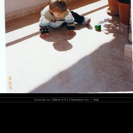
Generado por
JAlbum 6.5
&
Chameleon
skin |
Help