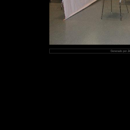
Generado por
J