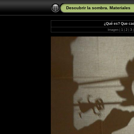
Descubrir la sombra. Materiales
¿Qué es? Que cada
Imagen |
1
|
2
|
3
|