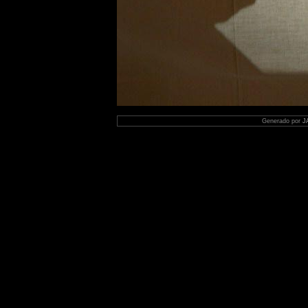
Generado por
J